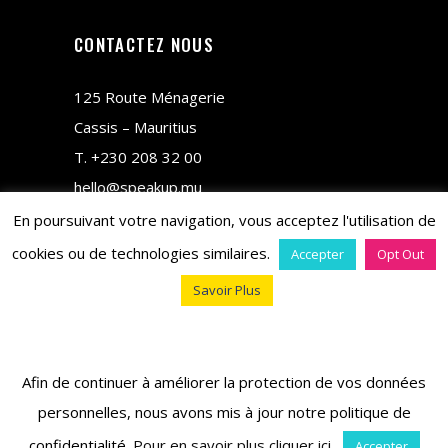
CONTACTEZ NOUS
125 Route Ménagerie
Cassis – Mauritius
T.
+230 208 32 00
hello@speakup.mu
En poursuivant votre navigation, vous acceptez l'utilisation de
cookies ou de technologies similaires.
Accepter
Opt Out
Savoir Plus
copyright © 2018 M&CO
Afin de continuer à améliorer la protection de vos données
personnelles, nous avons mis à jour notre politique de
confidentialité.
Pour en savoir plus cliquer ici
.
Accepter