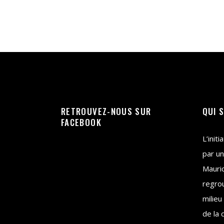
RETROUVEZ-NOUS SUR
QUI 
FACEBOOK
L’init
par un
Mauri
regrou
milieu
de la 