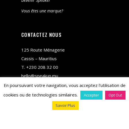
Devenir Speaker
Vous êtes une marque?
CONTACTEZ NOUS
125 Route Ménagerie
Cassis – Mauritius
T.
+230 208 32 00
hello@speakup.mu
En poursuivant votre navigation, vous acceptez l'utilisation de
cookies ou de technologies similaires.
Accepter
Opt Out
Savoir Plus
copyright © 2018 M&CO