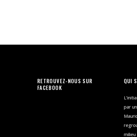
RETROUVEZ-NOUS SUR
QUI 
FACEBOOK
L’init
par un
Mauri
regrou
milieu