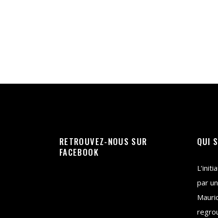
RETROUVEZ-NOUS SUR
QUI 
FACEBOOK
L’init
par un
Mauri
regrou