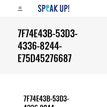
7F74E43B-53D3-
4336-8244-
E75D45276687
7F74E43B-53D3-