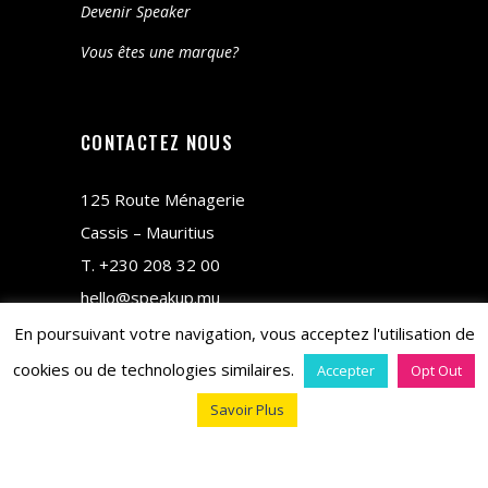
Devenir Speaker
Vous êtes une marque?
CONTACTEZ NOUS
125 Route Ménagerie
Cassis – Mauritius
T.
+230 208 32 00
hello@speakup.mu
En poursuivant votre navigation, vous acceptez l'utilisation de
cookies ou de technologies similaires.
Accepter
Opt Out
Savoir Plus
copyright © 2018 M&CO