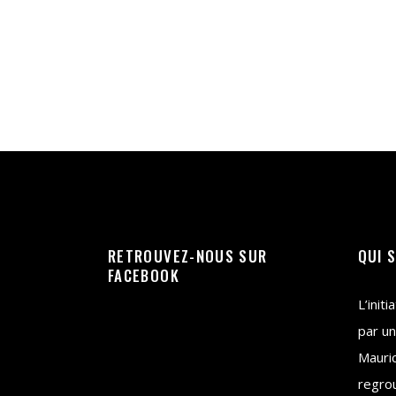
RETROUVEZ-NOUS SUR
QUI 
FACEBOOK
L’init
par un
Mauri
regrou