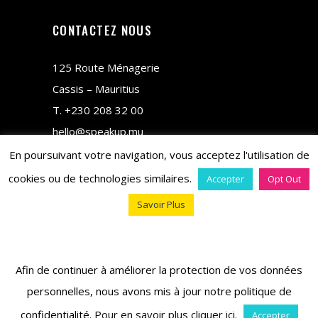
CONTACTEZ NOUS
125 Route Ménagerie
Cassis – Mauritius
T.
+230 208 32 00
hello@speakup.mu
En poursuivant votre navigation, vous acceptez l'utilisation de
cookies ou de technologies similaires.
Accepter
Opt Out
Savoir Plus
copyright © 2018 M&CO
Afin de continuer à améliorer la protection de vos données
personnelles, nous avons mis à jour notre politique de
confidentialité.
Pour en savoir plus cliquer ici
.
Accepter