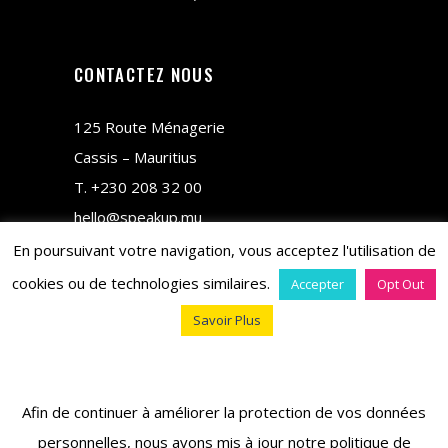
CONTACTEZ NOUS
125 Route Ménagerie
Cassis – Mauritius
T.
+230 208 32 00
hello@speakup.mu
En poursuivant votre navigation, vous acceptez l'utilisation de
cookies ou de technologies similaires.
Accepter
Opt Out
Savoir Plus
copyright © 2018 M&CO
Afin de continuer à améliorer la protection de vos données
personnelles, nous avons mis à jour notre politique de