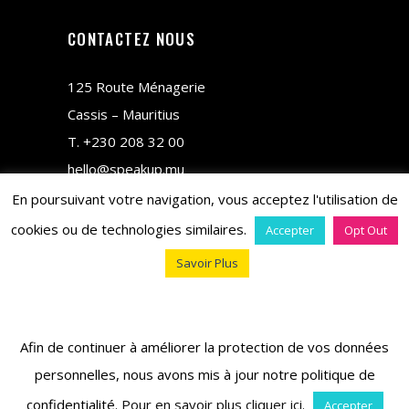
CONTACTEZ NOUS
125 Route Ménagerie
Cassis – Mauritius
T.
+230 208 32 00
hello@speakup.mu
En poursuivant votre navigation, vous acceptez l'utilisation de
cookies ou de technologies similaires.
Accepter
Opt Out
Savoir Plus
copyright © 2018 M&CO
Afin de continuer à améliorer la protection de vos données
personnelles, nous avons mis à jour notre politique de
confidentialité.
Pour en savoir plus cliquer ici
.
Accepter