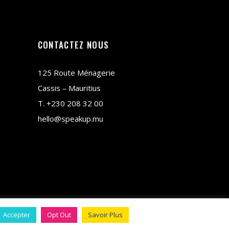
CONTACTEZ NOUS
125 Route Ménagerie
Cassis – Mauritius
T.
+230 208 32 00
hello@speakup.mu
copyright © 2018 M&CO
Accepter
Opt Out
Savoir Plus