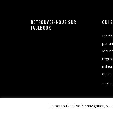
RETROUVEZ-NOUS SUR
QUI 
FACEBOOK
L’init
par un
Mauri
regrou
milieu
de la 
+ Plus
En poursuivant votre navigation, vous