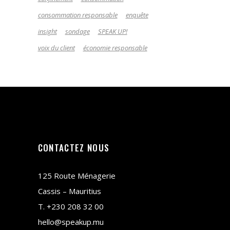
consommation responsable
enquête
insight
sondage
SPEAK UP!
voix du client
économie responsable
CONTACTEZ NOUS
125 Route Ménagerie
Cassis – Mauritius
T.
+230 208 32 00
hello@speakup.mu