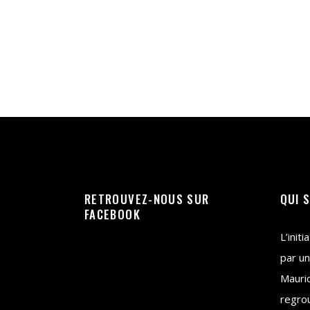
RETROUVEZ-NOUS SUR
QUI 
FACEBOOK
L’init
par un
Mauri
regrou