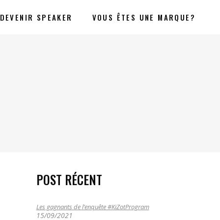
DEVENIR SPEAKER
VOUS ÊTES UNE MARQUE?
POST RÉCENT
Les gagnants de l’enquête #KiZotProgram
15/09/2021