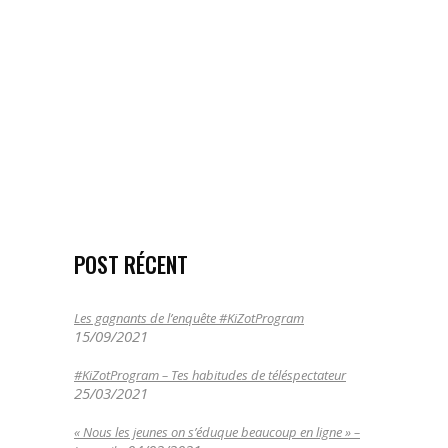
entreprises ont-elles un rôle à jouer
?
23/01/2020
consommation
,
consommation
responsable
,
économie responsable
,
enquête
,
insight
POST RÉCENT
Les gagnants de l’enquête #KiZotProgram
15/09/2021
#KiZotProgram – Tes habitudes de téléspectateur
25/03/2021
« Nous les jeunes on s’éduque beaucoup en ligne » –