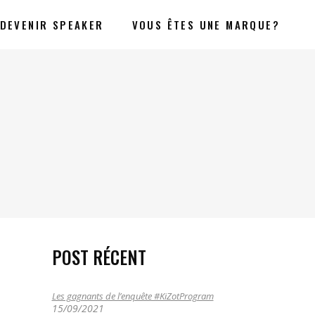
DEVENIR SPEAKER
VOUS ÊTES UNE MARQUE?
POST RÉCENT
Les gagnants de l’enquête #KiZotProgram
15/09/2021