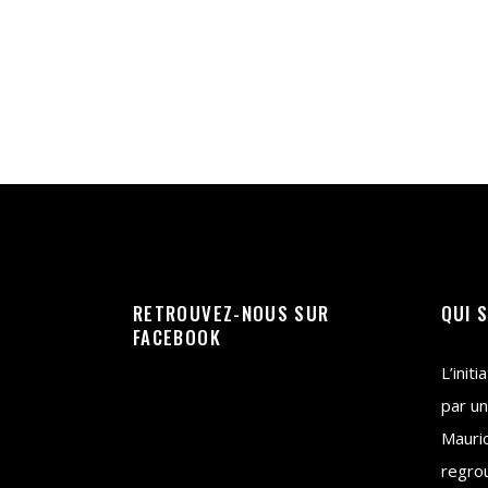
23/01/2020
consommation
,
consommation
responsable
,
économie
responsable
,
enquête
,
insight
RETROUVEZ-NOUS SUR
QUI 
FACEBOOK
L’init
par un
Mauri
regrou