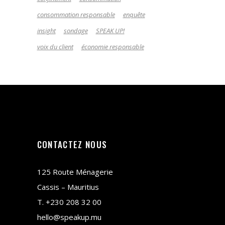
consommation responsable
enquête
insight
sondage
SPEAK UP!
voix du client
économie responsable
CONTACTEZ NOUS
125 Route Ménagerie
Cassis – Mauritius
T.
+230 208 32 00
hello@speakup.mu