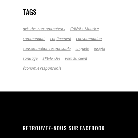
TAGS
avis des consommateurs
CANAL+ Maurice
communauté
confinement
consommation
consommation responsable
enquête
insight
sondage
SPEAK UP!
voix du client
économie responsable
RETROUVEZ-NOUS SUR FACEBOOK