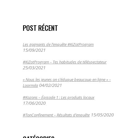
POST RÉCENT
Les gagnants de l’enquête #KiZotProgram
15/09/2021
#KiZotProgram – Tes habitudes de téléspectateur
25/03/2021
« Nous les jeunes on s’éduque beaucoup en ligne » –
04/02/2021
Loormila
#Kozons – Épisode 1 : Les produits locaux
17/06/2020
15/05/2020
#TonConfinement – Résultats d’enquête