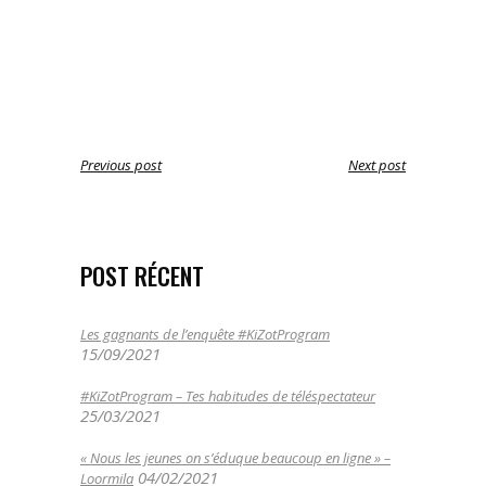
Previous post
Next post
POST RÉCENT
Les gagnants de l’enquête #KiZotProgram
15/09/2021
#KiZotProgram – Tes habitudes de téléspectateur
25/03/2021
« Nous les jeunes on s’éduque beaucoup en ligne » –
04/02/2021
Loormila