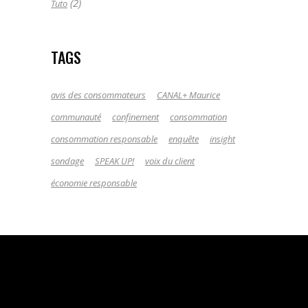
(2)
Tuto
TAGS
avis des consommateurs
CANAL+ Maurice
communauté
confinement
consommation
consommation responsable
enquête
insight
sondage
SPEAK UP!
voix du client
économie responsable