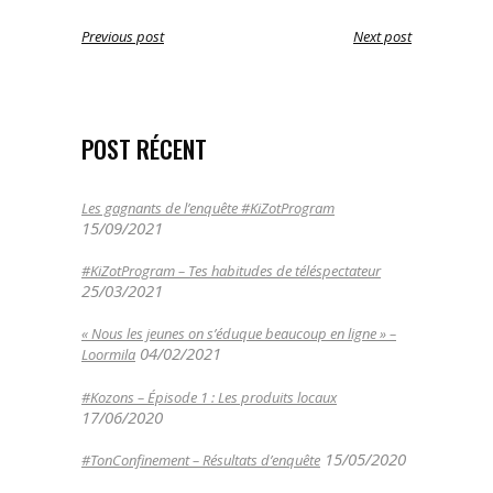
Previous post
Next post
POST RÉCENT
Les gagnants de l’enquête #KiZotProgram
15/09/2021
#KiZotProgram – Tes habitudes de téléspectateur
25/03/2021
« Nous les jeunes on s’éduque beaucoup en ligne » –
04/02/2021
Loormila
#Kozons – Épisode 1 : Les produits locaux
17/06/2020
15/05/2020
#TonConfinement – Résultats d’enquête