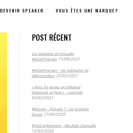
DEVENIR SPEAKER
VOUS ÊTES UNE MARQUE?
POST RÉCENT
Les gagnants de l’enquête
15/09/2021
#KiZotProgram
#KiZotProgram – Tes habitudes de
25/03/2021
téléspectateur
« Nous les jeunes on s’éduque
beaucoup en ligne » – Loormila
04/02/2021
#Kozons – Épisode 1 : Les produits
17/06/2020
locaux
#TonConfinement – Résultats d’enquête
15/05/2020