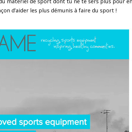
du matériel de sport dont tu ne te sers plus pour e
açon d’aider les plus démunis à faire du sport !