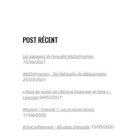
caddie dans les allées du
07/09/2018
POST RÉCENT
Les gagnants de l’enquête #KiZotProgram
15/09/2021
#KiZotProgram – Tes habitudes de téléspectateur
25/03/2021
« Nous les jeunes on s’éduque beaucoup en ligne » –
04/02/2021
Loormila
#Kozons – Épisode 1 : Les produits locaux
17/06/2020
15/05/2020
#TonConfinement – Résultats d’enquête