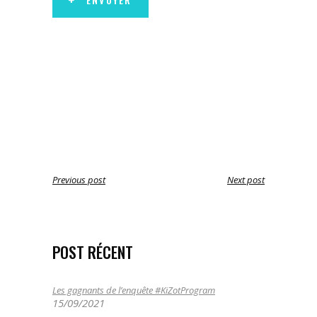
Previous post
Next post
POST RÉCENT
Les gagnants de l’enquête #KiZotProgram
15/09/2021