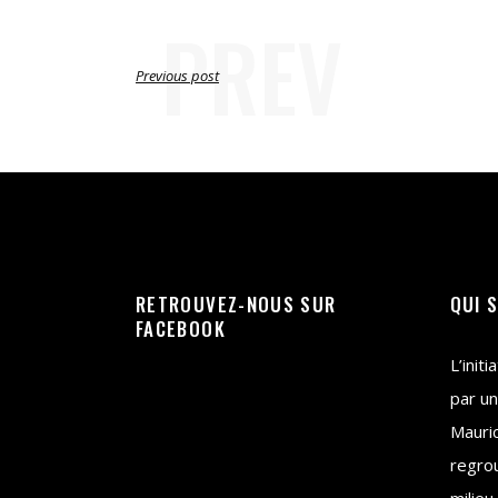
PREV
Previous post
RETROUVEZ-NOUS SUR
QUI 
FACEBOOK
L’init
par un
Mauri
regrou