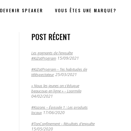
DEVENIR SPEAKER
VOUS ÊTES UNE MARQUE?
POST RÉCENT
Les gagnants de l’enquête
15/09/2021
#KiZotProgram
#KiZotProgram – Tes habitudes de
25/03/2021
téléspectateur
« Nous les jeunes on s’éduque
beaucoup en ligne » – Loormila
04/02/2021
#Kozons – Épisode 1 : Les produits
17/06/2020
locaux
#TonConfinement – Résultats d’enquête
15/05/2020