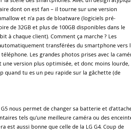
r la scène des smartphones. Avec un design atypiqu
ire dont on est fan – il tourne sur une version
allow et n’a pas de bloatware (logiciels pré-
moire de 32GB et plus de 100GB disponibles dans le
bit à chaque client). Comment ça marche ? Les
t automatiquement transférées du smartphone vers l
le téléphone. Les grandes photos prises avec la camé
et une version plus optimisée, et donc moins lourde,
p quand tu es un peu rapide sur la gâchette (de
G5 nous permet de changer sa batterie et d’attach
aires tels qu’une meilleure caméra ou des enceint
a est aussi bonne que celle de la LG G4. Coup de