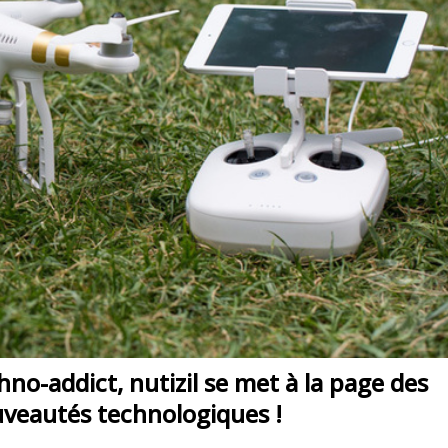
hno-addict, nutizil se met à la page des
veautés technologiques !