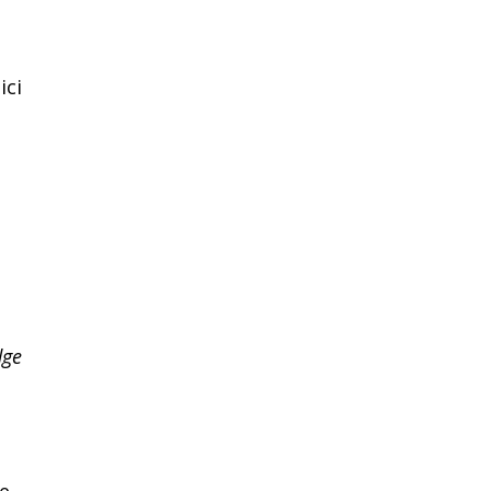
ici
dge